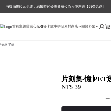
消費滿690元免運，結帳時於優惠券欄位輸入優惠碼【690免運】
周一至周五，因故事館目前為一人工作室，下單後2-3工作天出貨，抱歉無
首頁
主題靈感
心光引導卡
故事拼貼
素材商店
關於舒栗
貼素材 手帳
片刻集-憶∣PE
NT$ 39