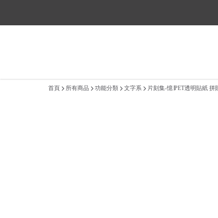
※平日出貨時間：
首頁
所有商品
功能分類
文字系
片刻集-憶∣PET透明貼紙 拼