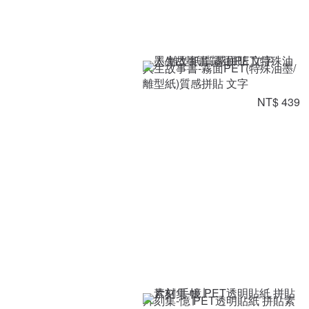
人生故事書-霧面PET(特殊油墨/
離型紙)質感拼貼 文字
NT$ 439
片刻集-憶∣PET透明貼紙 拼貼素