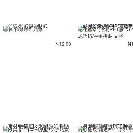
節氣-和紙膠帶貼紙
感謝篇章-(透明PET膠帶)
恩語錄/手帳拼貼 文字
NT$ 50
NT
片刻集-願∣日本和紙貼紙 拼貼素
月影星辰-霧透PET膠帶 