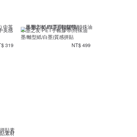
 中英感
水墨之友-PET手帳膠帶(特殊油
墨/離型紙/白墨)質感拼貼
$ 319
NT$ 499
拼貼素材