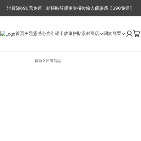
消費滿690元免運，結帳時於優惠券欄位輸入優惠碼【690免運】
周一至周五，因故事館目前為一人工作室，下單後2-3工作天出貨，抱歉無
首頁
主題靈感
心光引導卡
故事拼貼
素材商店
關於舒栗
首頁
所有商品