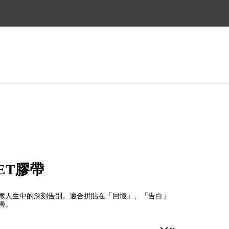
法指定出貨時間喔~
ET膠帶
徵人生中的深刻告別。適合拼貼在「回憶」、「告白」
轉。