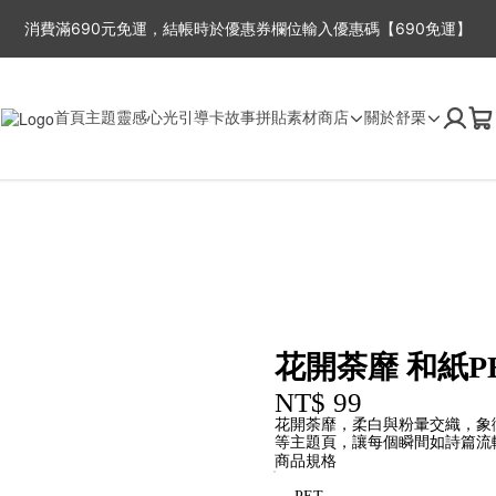
消費滿690元免運，結帳時於優惠券欄位輸入優惠碼【690免運】
周一至周五，因故事館目前為一人工作室，下單後2-3工作天出貨，抱歉無
首頁
主題靈感
心光引導卡
故事拼貼
素材商店
關於舒栗
花開荼靡 和紙P
NT$ 99
花開荼靡，柔白與粉暈交織，象
等主題頁，讓每個瞬間如詩篇流
商品規格