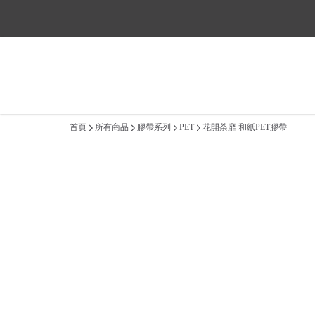
※平日出貨時間：
首頁
所有商品
膠帶系列
PET
花開荼靡 和紙PET膠帶