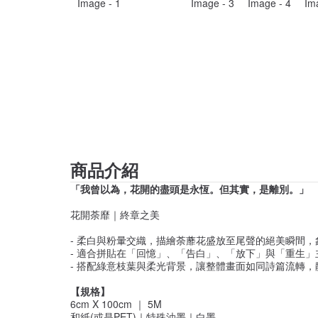
商品介紹
「我曾以為，花開的盡頭是永恆。但其實，是離別。」
花開荼靡｜終章之美
- 柔白與粉暈交織，描繪荼蘼花盛放至尾聲的絕美瞬間
- 適合拼貼在「回憶」、「告白」、「放下」與「重生
- 搭配綠意枝葉與柔光背景，讓整體畫面如同詩篇流轉，
【規格】
6cm X 100cm ｜ 5M
和紙(或是PET)｜特殊油墨｜白墨