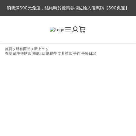
消費滿690元免運，結帳時於優惠券欄位輸入優惠碼【690免運】
※平日出貨時間：周一至周五，因故事館目前為一人工作室，下單後
2-3工作天出貨，抱歉無法指定出貨時間喔~
首頁
所有商品
新上市
春棲∣故事拼貼盒 和紙PET紙膠帶 文具禮盒 手作 手帳日記