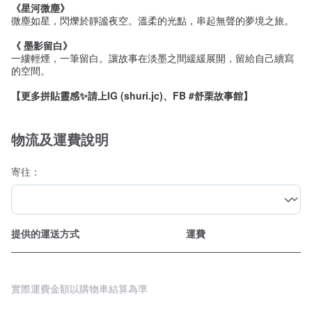
《星河微塵》
微塵如星，閃爍於靜謐夜空。溫柔的光點，串起無聲的夢境之旅。
《 墨影留白》
一縷輕煙，一筆留白。讓故事在淡墨之間緩緩展開，留給自己續寫
的空間。
【更多拼貼靈感✨請上IG (shuri.jc)、FB #舒栗故事館】
物流及運費說明
寄往：
提供的運送方式
運費
實際運費金額以購物車結算為準