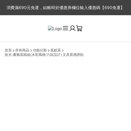
消費滿690元免運，結帳時於優惠券欄位輸入優惠碼【690免運】
※平日出貨時間：周一至周五，因故事館目前為一人工作室，下單後
2-3工作天出貨，抱歉無法指定出貨時間喔~
首頁
所有商品
功能分類
底紙系
拾光-書籤底紙組(水彩風格/六款設計) 文具質感拼貼