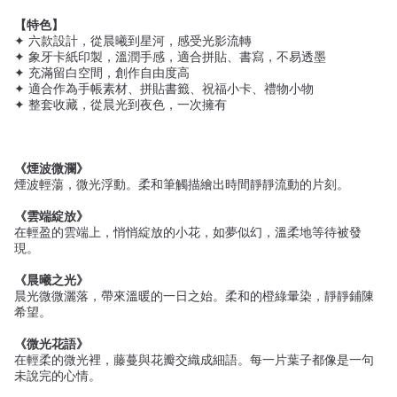
【特色】
✦ 六款設計，從晨曦到星河，感受光影流轉
✦ 象牙卡紙印製，溫潤手感，適合拼貼、書寫，不易透墨
✦ 充滿留白空間，創作自由度高
✦ 適合作為手帳素材、拼貼書籤、祝福小卡、禮物小物
✦ 整套收藏，從晨光到夜色，一次擁有
《煙波微瀾》
煙波輕蕩，微光浮動。柔和筆觸描繪出時間靜靜流動的片刻。
《雲端綻放》
在輕盈的雲端上，悄悄綻放的小花，如夢似幻，溫柔地等待被發
現。
《晨曦之光》
晨光微微灑落，帶來溫暖的一日之始。柔和的橙綠暈染，靜靜鋪陳
希望。
《微光花語》
在輕柔的微光裡，藤蔓與花瓣交織成細語。每一片葉子都像是一句
未說完的心情。