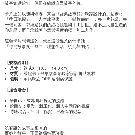
故事館獻給每一個正在編織自己故事的你。
卡片上的玫瑰與蝴蝶，來自《舒栗故事館》獨家設計的拼貼素材，
「往日瑰麗」、「人生故事書」、「蝶舞翩翩」，每一片花朵、每
一個元素，都經過我們的細心挑選與手工拼貼。這不是大量生產的
印刷品，而是承載著心意與溫度的獨一無二創作。
這張卡片想傳達的，就是這段溫柔的悄悄話：
「你的故事獨一無二，理想生活，從此刻開始。」
【規格說明】
尺寸：
約 A6（10.5 × 14.8 cm）
材質：
萊妮卡＋舒栗故事館獨家設計拼貼素材
包裝：
單張獨立 OPP 透明袋保護
【適合場合】
給自己：成為自我肯定的提醒
給朋友：畢業、新工作、新人生階段的祝福
特殊場合：生日、祝賀、里程碑的紀念
沒有誰的故事是相同的，
而妳的故事，正因為獨特而珍貴。