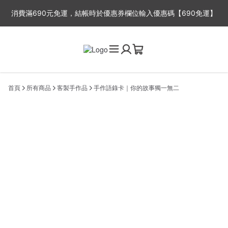
消費滿690元免運，結帳時於優惠券欄位輸入優惠碼【690免運】
※平日出貨時間：周一至周五，因故事館目前為一人工作室，下單後
2-3工作天出貨，抱歉無法指定出貨時間喔~
首頁
所有商品
客製手作品
手作語錄卡｜你的故事獨一無二