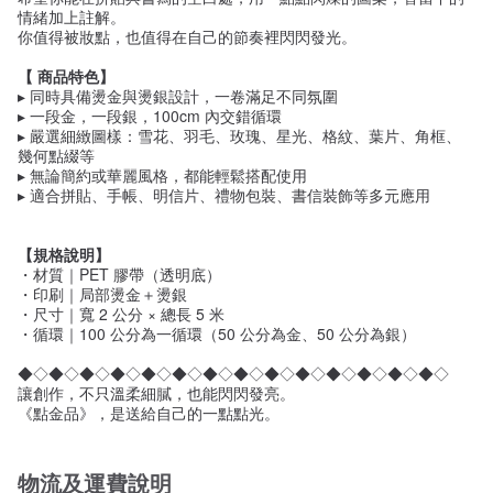
情緒加上註解。
你值得被妝點，也值得在自己的節奏裡閃閃發光。
【 商品特色】
▸ 同時具備燙金與燙銀設計，一卷滿足不同氛圍
▸ 一段金，一段銀，100cm 內交錯循環
▸ 嚴選細緻圖樣：雪花、羽毛、玫瑰、星光、格紋、葉片、角框、
幾何點綴等
▸ 無論簡約或華麗風格，都能輕鬆搭配使用
▸ 適合拼貼、手帳、明信片、禮物包裝、書信裝飾等多元應用
【規格說明】
・材質｜PET 膠帶（透明底）
・印刷｜局部燙金＋燙銀
・尺寸｜寬 2 公分 × 總長 5 米
・循環｜100 公分為一循環（50 公分為金、50 公分為銀）
◆◇◆◇◆◇◆◇◆◇◆◇◆◇◆◇◆◇◆◇◆◇◆◇◆◇◆◇
讓創作，不只溫柔細膩，也能閃閃發亮。
《點金品》，是送給自己的一點點光。
物流及運費說明