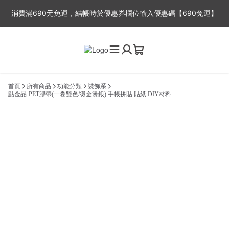
消費滿690元免運，結帳時於優惠券欄位輸入優惠碼【690免運】
※平日出貨時間：周一至周五，因故事館目前為一人工作室，下單後
2-3工作天出貨，抱歉無法指定出貨時間喔~
首頁
所有商品
功能分類
裝飾系
點金品-PET膠帶(一卷雙色/燙金燙銀) 手帳拼貼 貼紙 DIY材料