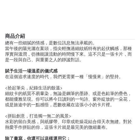
商品介紹
總有一些細膩的情感，是數位訊息無法承載的。
當午後的陽光灑在案頭，指尖輕撫過細紋紙特有的起伏觸感，那種
厚實與溫潤，彷彿能讓流動的時間慢下來。這不只是一張卡片，而
是一段與自己、與重要之人的靜謐對話。
賦予生活一場溫柔的儀式感
在這個追求速度的時代，我們更需要一種「慢慢來」的堅持。
<拾起筆尖，紀錄生活的餘溫>
細紋卡的紙質不易暈染，無論是鋼筆的墨跡、或是色鉛筆的疊色，
都能優雅呈現。你可以將今日讀到的一句詩、窗外綻放的一朵花，
或是旅途中的一點感悟，悉數收藏在這張小小的卡片裡。
<拼貼創意，打造獨一無二的風景>
水彩的留白美感，與紙膠帶、印章或乾燥花結合得天衣無縫。對於
熱愛手作拼貼的你，這張卡片就是最完美的微縮畫布。
除了書寫，你還可以這樣運用它：