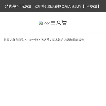
消費滿690元免運，結帳時於優惠券欄位輸入優惠碼【690免運】
※平日出貨時間：周一至周五，因故事館目前為一人工作室，下單後
2-3工作天出貨，抱歉無法指定出貨時間喔~
首頁
所有商品
功能分類
底紙系
草木絮語-水彩植物細紋卡