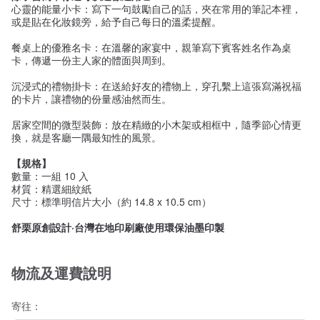
心靈的能量小卡：寫下一句鼓勵自己的話，夾在常用的筆記本裡，
或是貼在化妝鏡旁，給予自己每日的溫柔提醒。
餐桌上的優雅名卡：在溫馨的家宴中，親筆寫下賓客姓名作為桌
卡，傳遞一份主人家的體面與周到。
沉浸式的禮物掛卡：在送給好友的禮物上，穿孔繫上這張寫滿祝福
的卡片，讓禮物的份量感油然而生。
居家空間的微型裝飾：放在精緻的小木架或相框中，隨季節心情更
換，就是客廳一隅最知性的風景。
【規格】
數量：一組 10 入
材質：精選細紋紙
尺寸：標準明信片大小（約 14.8 x 10.5 cm）
舒栗原創設計·台灣在地印刷廠使用環保油墨印製
物流及運費說明
寄往：