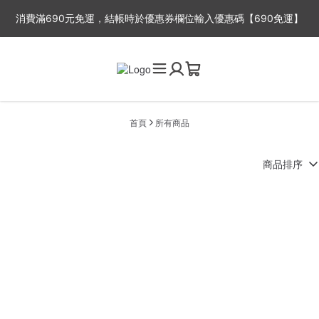
消費滿690元免運，結帳時於優惠券欄位輸入優惠碼【690免運】
※平日出貨時間：周一至周五，因故事館目前為一人工作室，下單後
2-3工作天出貨，抱歉無法指定出貨時間喔~
首頁
所有商品
商品排序