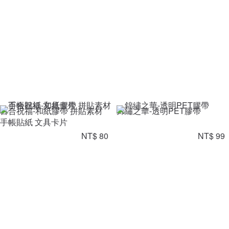
百合祝福-和紙膠帶 拼貼素材
錦繡之華-透明PET膠帶
手帳貼紙 文具卡片
NT$ 80
NT$ 99