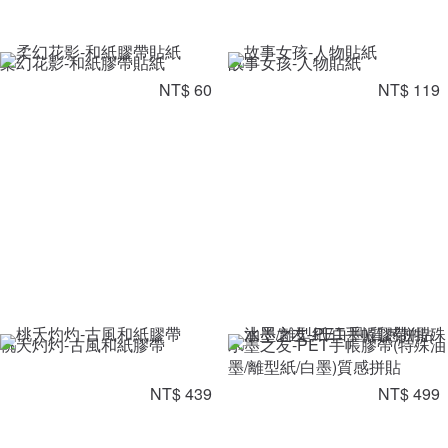
柔幻花影-和紙膠帶貼紙
故事女孩-人物貼紙
NT$ 60
NT$ 119
桃夭灼灼-古風和紙膠帶
水墨之友-PET手帳膠帶(特殊油
墨/離型紙/白墨)質感拼貼
NT$ 439
NT$ 499