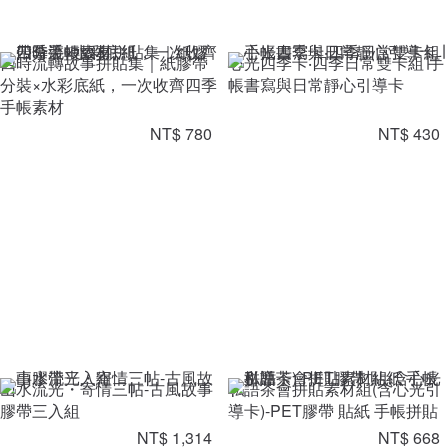
四時流轉故事拼貼集｜紙膠帶
心光四季卡‧四季日常雙卡組∣手
分裝×水彩底紙，一次收齊四季
帳書寫與日常靜心引導卡
手帳素材
NT$ 780
NT$ 430
山水流光・寄情三帖-古風故事
私語茶會拼貼素材組(含心光引
膠帶三入組
導卡)-PET膠帶 貼紙 手帳拼貼
NT$ 1,314
NT$ 668