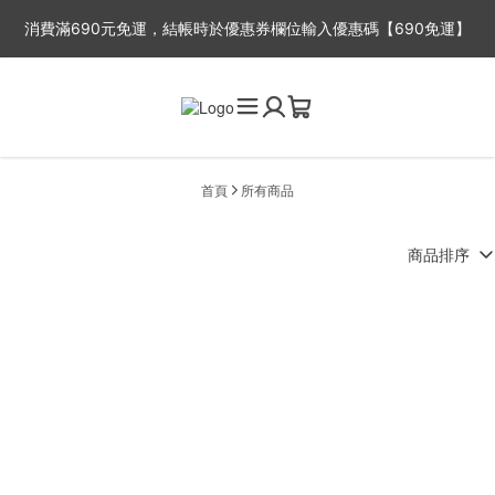
消費滿690元免運，結帳時於優惠券欄位輸入優惠碼【690免運】
※平日出貨時間：周一至周五，因故事館目前為一人工作室，下單後
2-3工作天出貨，抱歉無法指定出貨時間喔~
首頁
所有商品
商品排序