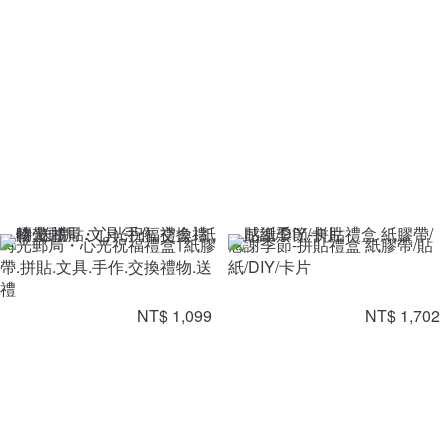
時光郵局・心光祝福禮盒∣ 紙膠
感謝季節-拼貼禮盒 紙膠帶/貼
帶.拼貼.文具.手作.交換禮物.送
紙/DIY/卡片
禮
NT$ 1,099
NT$ 1,702